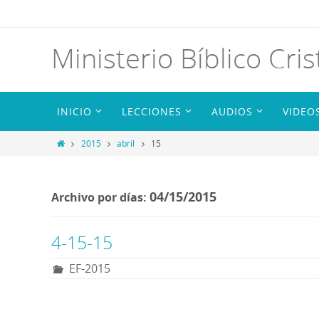
Ministerio Bíblico Cris
INICIO
LECCIONES
AUDIOS
VIDEO
2015
abril
15
04/15/2015
Archivo por días:
4-15-15
EF-2015
R