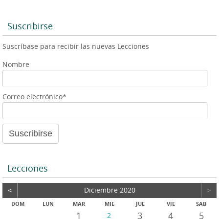
p
g
e
o
p
e
r
r
Suscribirse
d
e
Suscríbase para recibir las nuevas Lecciones
a
u
Nombre
d
i
o
Correo electrónico*
Lecciones
<
Diciembre 2020
>
DOM
LUN
MAR
MIE
JUE
VIE
SAB
1
3
4
5
2