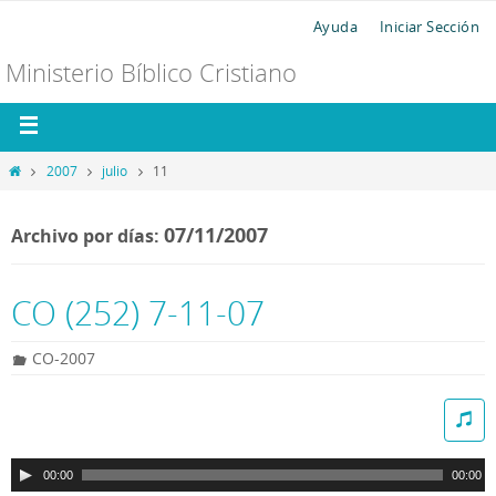
Ayuda
Iniciar Sección
Ministerio Bíblico Cristiano
2007
julio
11
07/11/2007
Archivo por días:
CO (252) 7-11-07
CO-2007
R
e
p
00:00
00:00
r