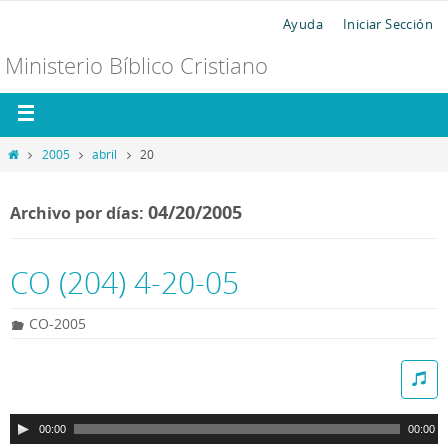
Ayuda
Iniciar Sección
Ministerio Bíblico Cristiano
2005
abril
20
04/20/2005
Archivo por días:
CO (204) 4-20-05
CO-2005
R
e
p
00:00
00:00
r