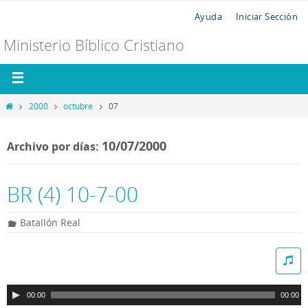
Ayuda
Iniciar Sección
Ministerio Bíblico Cristiano
2000
octubre
07
10/07/2000
Archivo por días:
BR (4) 10-7-00
Batallón Real
R
e
p
00:00
00:00
r