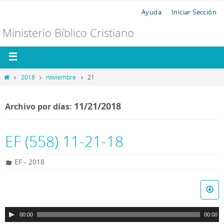
Ayuda
Iniciar Sección
Ministerio Bíblico Cristiano
2018
noviembre
21
11/21/2018
Archivo por días:
EF (558) 11-21-18
EF - 2018
R
e
p
00:00
00:00
r