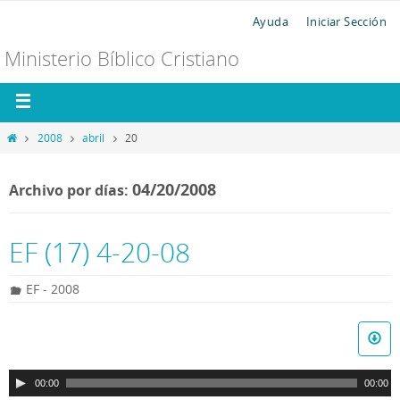
Ayuda
Iniciar Sección
Ministerio Bíblico Cristiano
2008
abril
20
04/20/2008
Archivo por días:
EF (17) 4-20-08
EF - 2008
R
e
p
00:00
00:00
r