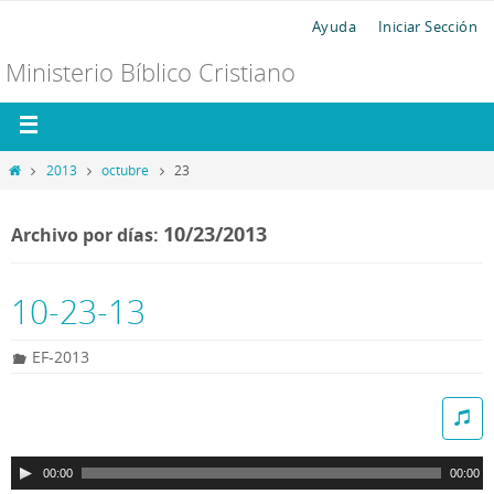
Ayuda
Iniciar Sección
Ministerio Bíblico Cristiano
2013
octubre
23
10/23/2013
Archivo por días:
10-23-13
EF-2013
R
e
p
00:00
00:00
r