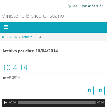
Ayuda
Iniciar Sección
Ministerio Bíblico Cristiano
2014
octubre
04
10/04/2014
Archivo por días:
10-4-14
AP-2014
R
e
p
00:00
00:00
r