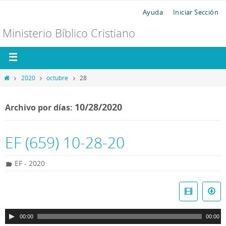
Ayuda
Iniciar Sección
Ministerio Bíblico Cristiano
2020
octubre
28
10/28/2020
Archivo por días:
EF (659) 10-28-20
EF - 2020
R
e
p
00:00
00:00
r