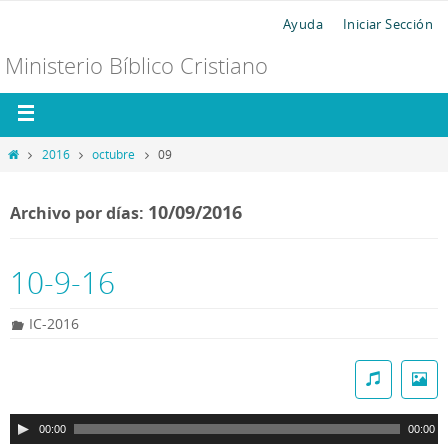
Ayuda
Iniciar Sección
Ministerio Bíblico Cristiano
2016
octubre
09
10/09/2016
Archivo por días:
10-9-16
IC-2016
R
e
p
00:00
00:00
r