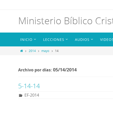
Ministerio Bíblico Cris
INICIO
LECCIONES
AUDIOS
VIDEO
2014
mayo
14
05/14/2014
Archivo por días:
5-14-14
EF-2014
R