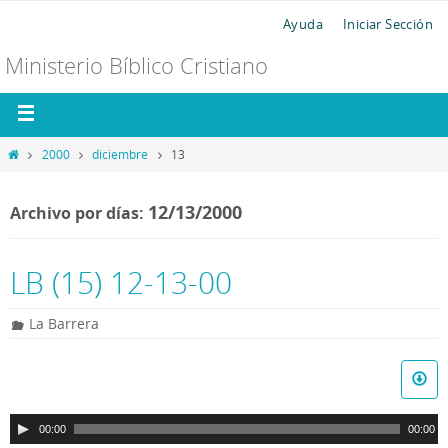
Ayuda
Iniciar Sección
Ministerio Bíblico Cristiano
2000
diciembre
13
12/13/2000
Archivo por días:
LB (15) 12-13-00
La Barrera
R
e
p
00:00
00:00
r