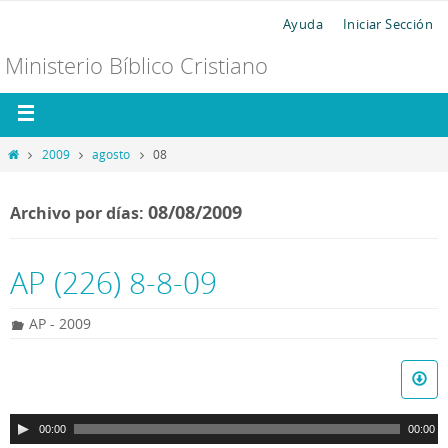
Ayuda
Iniciar Sección
Ministerio Bíblico Cristiano
2009
agosto
08
08/08/2009
Archivo por días:
AP (226) 8-8-09
AP - 2009
R
e
p
00:00
00:00
r