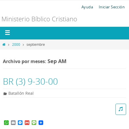
Ayuda
Iniciar Sección
Ministerio Bíblico Cristiano
2000
septiembre
Sep AM
Archivo por meses:
BR (3) 9-30-00
Batallón Real
W
E
M
G
M
h
m
e
m
e