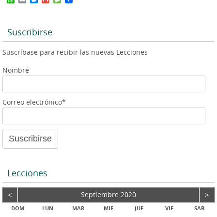
h
m
e
m
e
a
a
s
a
s
t
i
s
i
s
s
l
e
l
a
Suscribirse
A
n
g
p
g
e
Suscríbase para recibir las nuevas Lecciones
p
e
r
Nombre
Correo electrónico*
Lecciones
<
Septiembre 2020
>
DOM
LUN
MAR
MIE
JUE
VIE
SAB