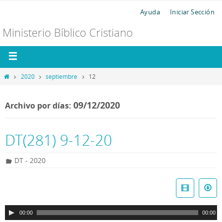
Ayuda
Iniciar Sección
Ministerio Bíblico Cristiano
2020
septiembre
12
09/12/2020
Archivo por días:
DT(281) 9-12-20
DT - 2020
R
e
p
00:00
00:00
r