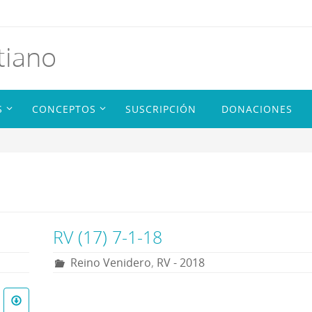
tiano
S
CONCEPTOS
SUSCRIPCIÓN
DONACIONES
RV (17) 7-1-18
Reino Venidero
,
RV - 2018
R