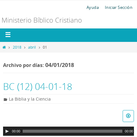
Ayuda
Iniciar Sección
Ministerio Bíblico Cristiano
2018
abril
01
04/01/2018
Archivo por días:
BC (12) 04-01-18
La Biblia y la Ciencia
R
e
p
00:00
00:00
r