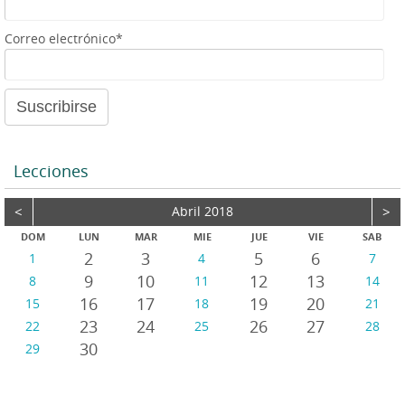
e
a
Correo electrónico*
u
d
i
o
Lecciones
<
Abril 2018
>
DOM
LUN
MAR
MIE
JUE
VIE
SAB
2
3
5
6
1
4
7
9
10
12
13
8
11
14
16
17
19
20
15
18
21
23
24
26
27
22
25
28
30
29