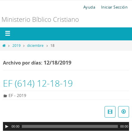
Ayuda
Iniciar Sección
Ministerio Bíblico Cristiano
2019
diciembre
18
12/18/2019
Archivo por días:
EF (614) 12-18-19
EF - 2019
R
e
p
00:00
00:00
r