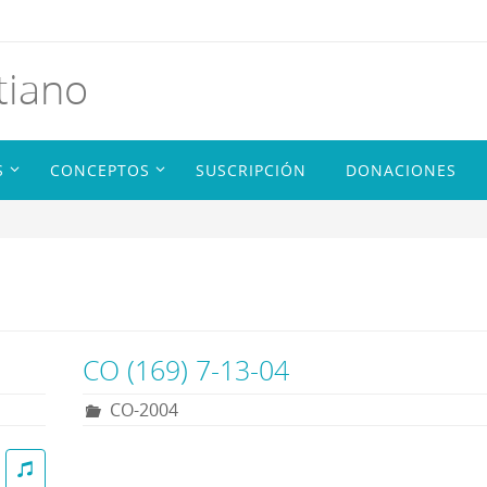
tiano
S
CONCEPTOS
SUSCRIPCIÓN
DONACIONES
CO (169) 7-13-04
CO-2004
R