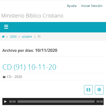
Ayuda
Iniciar Sección
Ministerio Bíblico Cristiano
2020
octubre
11
10/11/2020
Archivo por días:
CD (91) 10-11-20
CD - 2020
R
e
p
00:00
00:00
r