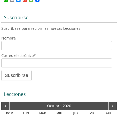
h
m
e
m
e
a
a
s
a
s
t
i
s
i
s
s
l
e
l
a
Suscribirse
A
n
g
p
g
e
Suscríbase para recibir las nuevas Lecciones
p
e
r
Nombre
Correo electrónico*
Lecciones
<
Octubre 2020
>
DOM
LUN
MAR
MIE
JUE
VIE
SAB