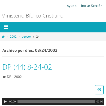
Ayuda
Iniciar Sección
Ministerio Bíblico Cristiano
2002
agosto
24
08/24/2002
Archivo por días:
DP (44) 8-24-02
DP - 2002
R
e
p
00:00
00:00
r