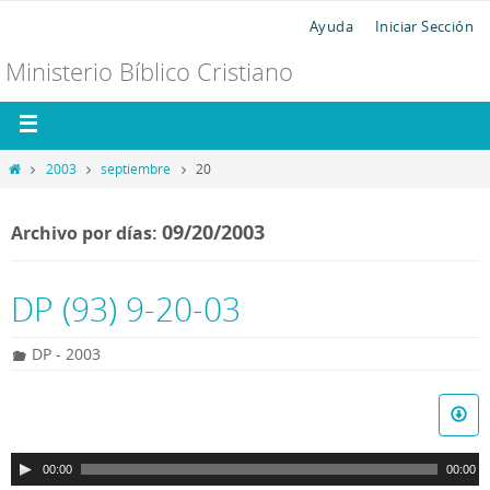
Ayuda
Iniciar Sección
Ministerio Bíblico Cristiano
2003
septiembre
20
09/20/2003
Archivo por días:
DP (93) 9-20-03
DP - 2003
R
e
p
00:00
00:00
r