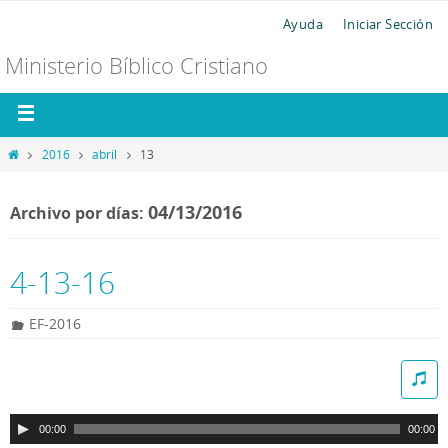
Ayuda
Iniciar Sección
Ministerio Bíblico Cristiano
2016
abril
13
04/13/2016
Archivo por días:
4-13-16
EF-2016
R
e
p
00:00
00:00
r