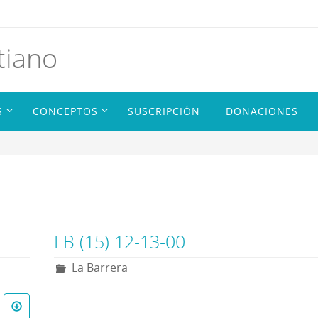
tiano
S
CONCEPTOS
SUSCRIPCIÓN
DONACIONES
LB (15) 12-13-00
La Barrera
R