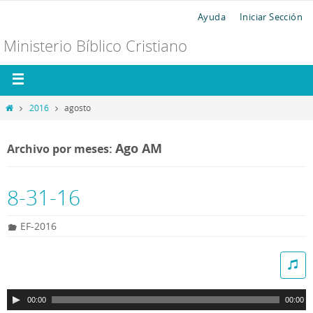
Ayuda
Iniciar Sección
Ministerio Bíblico Cristiano
2016
agosto
Ago AM
Archivo por meses:
8-31-16
EF-2016
R
e
p
00:00
00:00
r