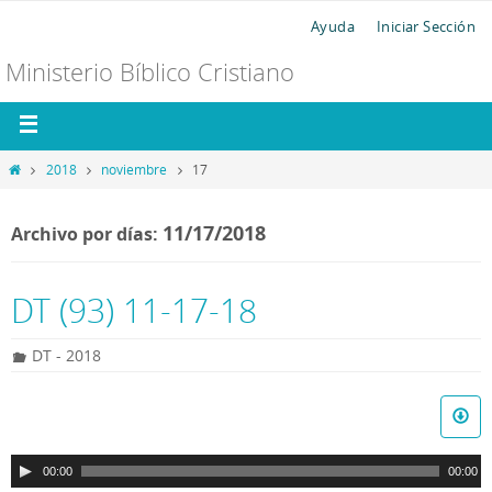
Ayuda
Iniciar Sección
Ministerio Bíblico Cristiano
2018
noviembre
17
11/17/2018
Archivo por días:
DT (93) 11-17-18
DT - 2018
R
e
p
00:00
00:00
r