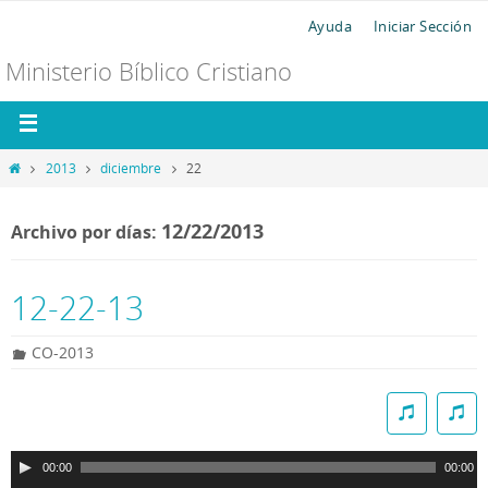
Ayuda
Iniciar Sección
Ministerio Bíblico Cristiano
2013
diciembre
22
12/22/2013
Archivo por días:
12-22-13
CO-2013
R
e
p
00:00
00:00
r