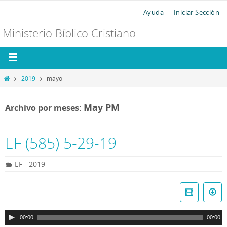
Ayuda
Iniciar Sección
Ministerio Bíblico Cristiano
2019
mayo
May PM
Archivo por meses:
EF (585) 5-29-19
EF - 2019
R
e
p
00:00
00:00
r