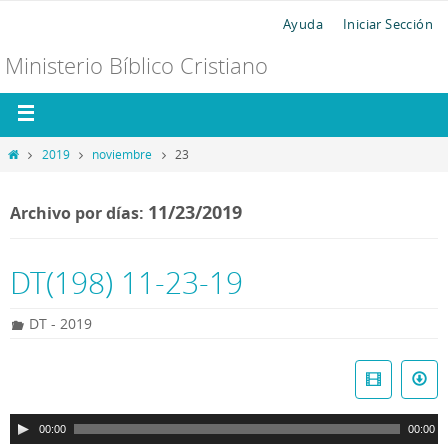
Ayuda
Iniciar Sección
Ministerio Bíblico Cristiano
2019
noviembre
23
11/23/2019
Archivo por días:
DT(198) 11-23-19
DT - 2019
R
e
p
00:00
00:00
r