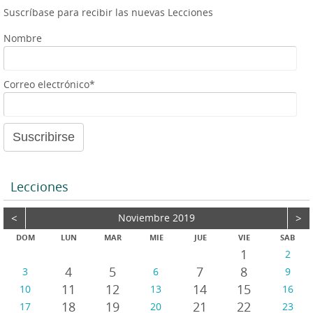
p
g
e
Suscríbase para recibir las nuevas Lecciones
p
e
r
Nombre
Correo electrónico*
Lecciones
<
Noviembre 2019
>
DOM
LUN
MAR
MIE
JUE
VIE
SAB
1
2
4
5
7
8
3
6
9
11
12
14
15
10
13
16
18
19
21
22
17
20
23