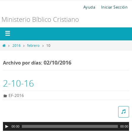
Ayuda
Iniciar Sección
Ministerio Bíblico Cristiano
2016
febrero
10
02/10/2016
Archivo por días:
2-10-16
EF-2016
R
e
p
00:00
00:00
r