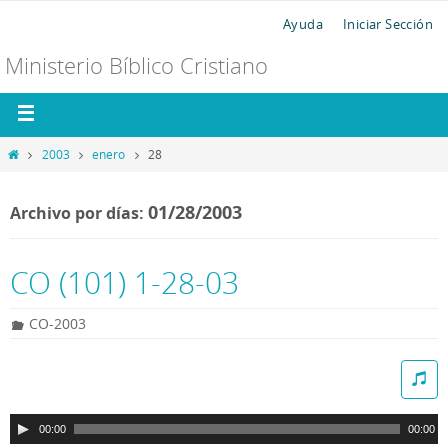
Ayuda
Iniciar Sección
Ministerio Bíblico Cristiano
2003
enero
28
01/28/2003
Archivo por días:
CO (101) 1-28-03
CO-2003
R
e
p
00:00
00:00
r