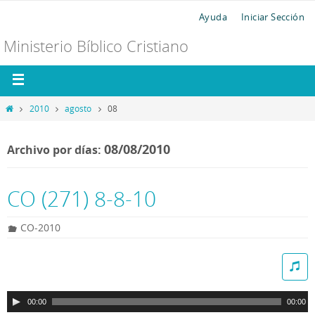
Ayuda
Iniciar Sección
Ministerio Bíblico Cristiano
2010
agosto
08
08/08/2010
Archivo por días:
CO (271) 8-8-10
CO-2010
R
e
p
00:00
00:00
r