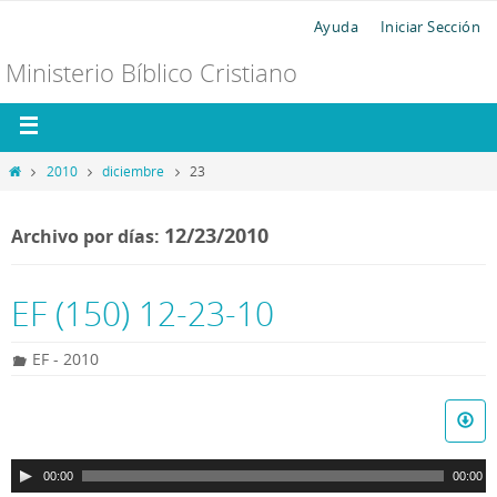
Ayuda
Iniciar Sección
Ministerio Bíblico Cristiano
2010
diciembre
23
12/23/2010
Archivo por días:
EF (150) 12-23-10
EF - 2010
R
e
p
00:00
00:00
r