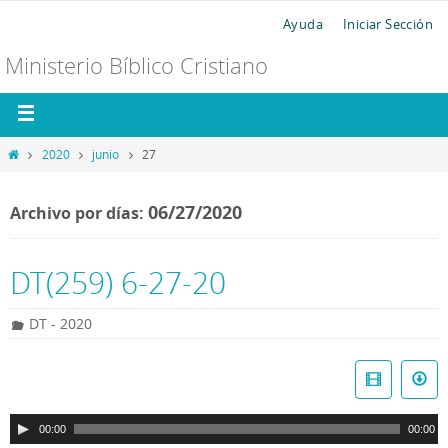
Ayuda
Iniciar Sección
Ministerio Bíblico Cristiano
2020
junio
27
06/27/2020
Archivo por días:
DT(259) 6-27-20
DT - 2020
R
e
p
00:00
00:00
r