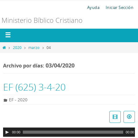
Ayuda
Iniciar Sección
Ministerio Bíblico Cristiano
2020
marzo
04
03/04/2020
Archivo por días:
EF (625) 3-4-20
EF - 2020
R
e
p
00:00
00:00
r