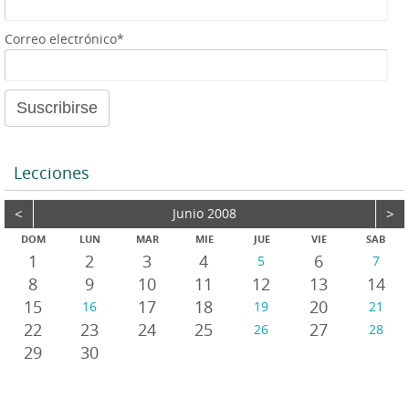
e
a
Correo electrónico*
u
d
i
o
Lecciones
<
Junio 2008
>
DOM
LUN
MAR
MIE
JUE
VIE
SAB
1
2
3
4
6
5
7
8
9
10
11
12
13
14
15
17
18
20
16
19
21
22
23
24
25
27
26
28
29
30