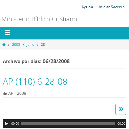
Ayuda
Iniciar Sección
Ministerio Bíblico Cristiano
2008
junio
28
06/28/2008
Archivo por días:
AP (110) 6-28-08
AP - 2008
R
e
p
00:00
00:00
r