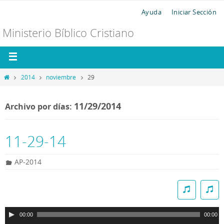
Ayuda
Iniciar Sección
Ministerio Bíblico Cristiano
2014
noviembre
29
11/29/2014
Archivo por días:
11-29-14
AP-2014
R
e
p
00:00
00:00
r