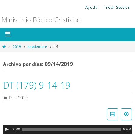
Ayuda
Iniciar Sección
Ministerio Bíblico Cristiano
2019
septiembre
14
09/14/2019
Archivo por días:
DT (179) 9-14-19
DT - 2019
R
e
p
00:00
00:00
r