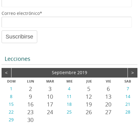
e
a
Correo electrónico*
u
d
i
o
Lecciones
<
Septiembre 2019
>
DOM
LUN
MAR
MIE
JUE
VIE
SAB
2
3
5
6
1
4
7
9
10
12
13
8
11
14
16
17
19
20
15
18
21
23
24
26
27
22
25
28
30
29