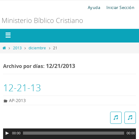
Ayuda
Iniciar Sección
Ministerio Bíblico Cristiano
2013
diciembre
21
12/21/2013
Archivo por días:
12-21-13
AP-2013
R
e
p
00:00
00:00
r