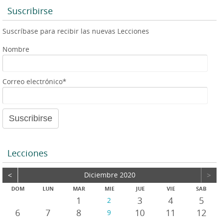
p
g
e
Suscribirse
p
e
r
Suscríbase para recibir las nuevas Lecciones
Nombre
Correo electrónico*
Lecciones
<
Diciembre 2020
>
DOM
LUN
MAR
MIE
JUE
VIE
SAB
1
3
4
5
2
6
7
8
10
11
12
9