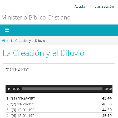
Ayuda
Iniciar Sección
Ministerio Bíblico Cristiano
La Creación y el Diluvio
La Creación y el Diluvio
“(1) 11-24-19”
R
00:00
00:00
e
1.
“(1) 11-24-19”
45:44
p
2.
“(2) 11-24-19”
48:03
r
o
3.
“(3) 12-01-19”
44:50
d
4.
“(4) 12-01-19”
45:19