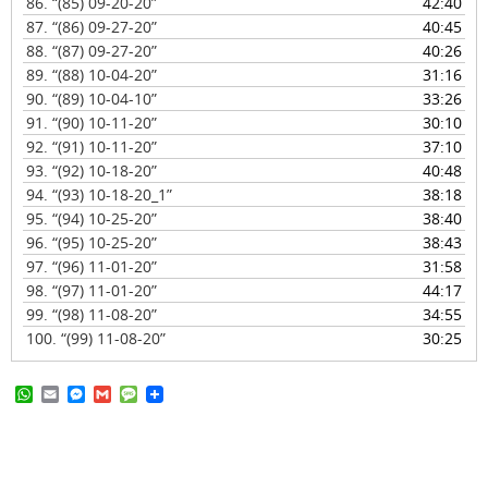
86.
“(85) 09-20-20”
42:40
87.
“(86) 09-27-20”
40:45
88.
“(87) 09-27-20”
40:26
89.
“(88) 10-04-20”
31:16
90.
“(89) 10-04-10”
33:26
91.
“(90) 10-11-20”
30:10
92.
“(91) 10-11-20”
37:10
93.
“(92) 10-18-20”
40:48
94.
“(93) 10-18-20_1”
38:18
95.
“(94) 10-25-20”
38:40
96.
“(95) 10-25-20”
38:43
97.
“(96) 11-01-20”
31:58
98.
“(97) 11-01-20”
44:17
99.
“(98) 11-08-20”
34:55
100.
“(99) 11-08-20”
30:25
W
E
M
G
M
h
m
e
m
e
a
a
s
a
s
t
i
s
i
s
s
l
e
l
a
A
n
g