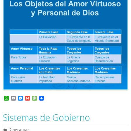
W
E
M
G
M
h
m
e
m
e
a
a
s
a
s
t
i
s
i
s
Sistemas de Gobierno
s
l
e
l
a
A
n
g
p
g
e
Diagramas