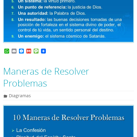
W
E
M
G
M
h
m
e
m
e
a
a
s
a
s
t
i
s
i
s
Maneras de Resolver
s
l
e
l
a
A
n
g
Problemas
p
g
e
p
e
r
Diagramas