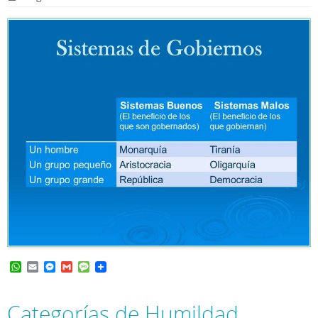
p
e
r
W
E
M
G
M
h
m
e
m
e
a
a
s
a
s
t
i
s
i
s
Categorías de Humildad
s
l
e
l
a