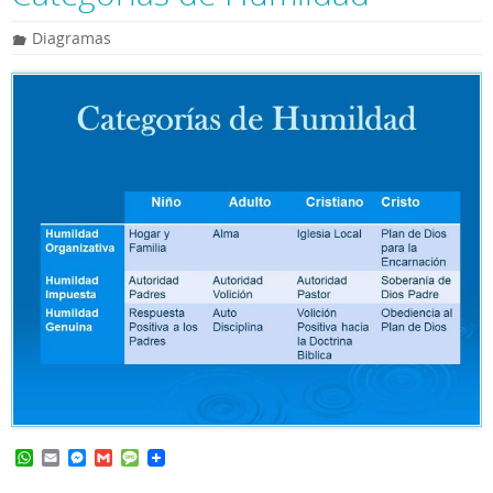
A
n
g
p
g
e
Diagramas
p
e
r
W
E
M
G
M
h
m
e
m
e