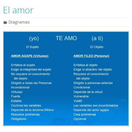
a
a
s
a
s
t
i
s
i
s
El amor
s
l
e
l
a
A
n
g
p
g
e
Diagramas
p
e
r