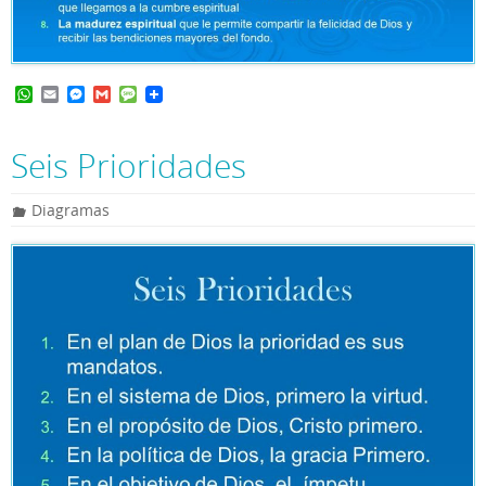
W
E
M
G
M
h
m
e
m
e
a
a
s
a
s
t
i
s
i
s
Seis Prioridades
s
l
e
l
a
A
n
g
p
g
e
Diagramas
p
e
r