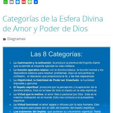
W
E
M
G
M
h
m
e
m
e
a
a
s
a
s
t
i
s
i
s
Categorías de la Esfera Divina
s
l
e
l
a
A
n
g
de Amor y Poder de Dios
p
g
e
p
e
r
Diagramas