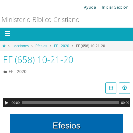
Ayuda
Iniciar Sección
Ministerio Bíblico Cristiano
Lecciones
Efesios
EF - 2020
EF (658) 10-21-20
EF (658) 10-21-20
EF - 2020
R
e
p
00:00
00:00
r
o
d
u
c