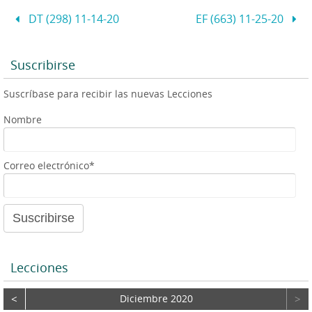
s
l
e
l
a
t
A
n
g
DT (298) 11-14-20
EF (663) 11-25-20
p
g
e
o
p
e
r
r
d
Suscribirse
e
Suscríbase para recibir las nuevas Lecciones
a
u
Nombre
d
i
o
Correo electrónico*
Lecciones
<
Diciembre 2020
>