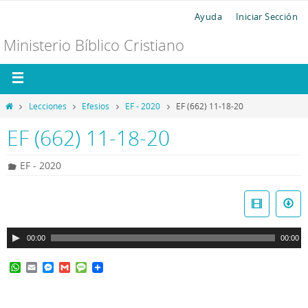
Ayuda
Iniciar Sección
Ministerio Bíblico Cristiano
Lecciones
Efesios
EF - 2020
EF (662) 11-18-20
EF (662) 11-18-20
EF - 2020
R
e
p
00:00
00:00
r
o
W
E
M
G
M
d
h
m
e
m
e
a
a
s
a
s
u
t
i
s
i
s
c