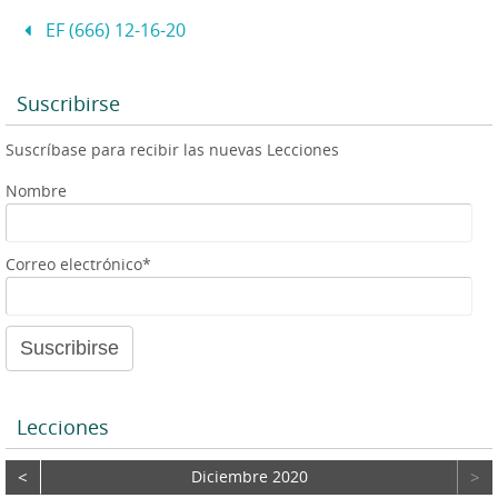
s
l
e
l
a
t
A
n
g
EF (666) 12-16-20
p
g
e
o
p
e
r
r
d
Suscribirse
e
Suscríbase para recibir las nuevas Lecciones
a
u
Nombre
d
i
o
Correo electrónico*
Lecciones
<
Diciembre 2020
>