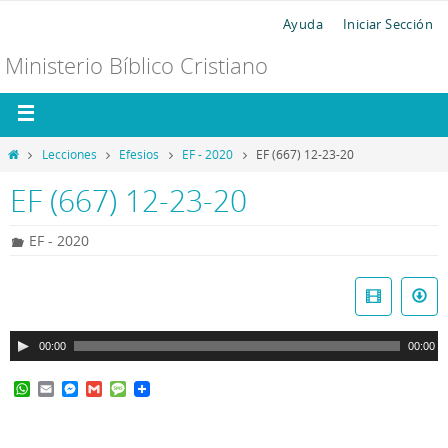
Ayuda
Iniciar Sección
Ministerio Bíblico Cristiano
Lecciones
Efesios
EF - 2020
EF (667) 12-23-20
EF (667) 12-23-20
EF - 2020
R
e
p
00:00
00:00
r
o
W
E
M
G
M
d
h
m
e
m
e
a
a
s
a
s
u
t
i
s
i
s
c