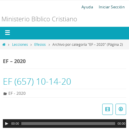
Ayuda
Iniciar Sección
Ministerio Bíblico Cristiano
Lecciones
Efesios
Archivo por categoría "EF – 2020"
(Página 2)
EF – 2020
EF (657) 10-14-20
EF - 2020
R
e
p
00:00
00:00
r